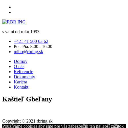
s vami
od roku 1993
+421 41 500 63 62
Po - Pia: 8:00 - 16:00
miho@rbring.sk
Domov
O nás
Referencie
Dokumenty
Kariéra
Kontakt
Kaštieľ Gbeľany
Copyright © 2021 rbring.sk
Používame cookies aby sme pre vás zabezpečili ten najlepší zážitok